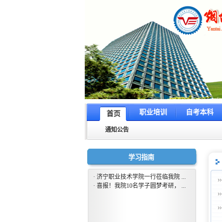
职业培训
自考本科
首页
通知公告
学习指南
·
济宁职业技术学院一行莅临我院 ...
·
喜报！我院10名学子圆梦考研， ...